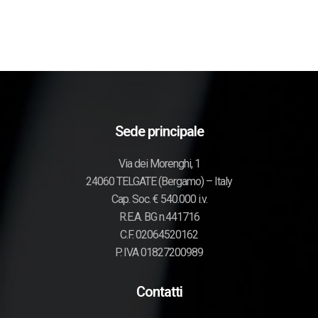
Sede principale
Via dei Morenghi, 1
24060 TELGATE (Bergamo) – Italy
Cap. Soc. € 540.000 i.v.
R.E.A. BG n.441716
C.F. 02064520162
P. IVA 01827200989
Contatti