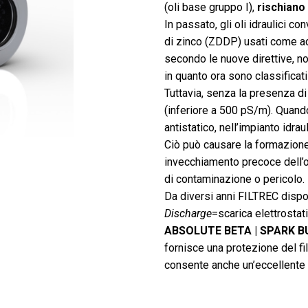
(oli base gruppo I),
rischiano
In passato, gli oli idraulici 
di zinco (ZDDP) usati come add
secondo le nuove direttive, no
in quanto ora sono classificat
Tuttavia, senza la presenza di
(inferiore a 500 pS/m). Quando 
antistatico, nell’impianto idra
Ciò può causare la formazione 
invecchiamento precoce dell’o
di contaminazione o pericolo.
Da diversi anni FILTREC disp
Discharge
=scarica elettrostat
ABSOLUTE BETA | SPARK 
fornisce una protezione del fil
consente anche un’eccellente f