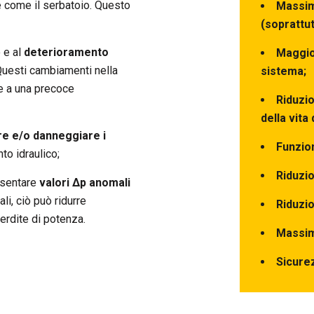
ne come il serbatoio. Questo
Massim
(soprattut
 e al
deterioramento
Maggio
 Questi cambiamenti nella
sistema;
e a una precoce
Riduzio
della vita 
e e/o danneggiare i
Funzio
to idraulico;
Riduzio
esentare
valori ∆p anomali
li, ciò può ridurre
Riduzio
erdite di potenza.
Massimi
Sicurez