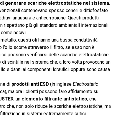
 di generare scariche elettrostatiche nel sistema
.
convenzionali contenevano spesso ceneri e ditiofosfato
itivi antiusura e anticorrosione. Questi prodotti,
n rispettano più gli standard ambientali internazionali
i come nocivi.
 metallo, questi oli hanno una bassa conduttività
l’olio scorre attraverso il filtro, se esso non è
ulico possono verificarsi delle scariche elettrostatiche.
di scintille nel sistema che, a loro volta provocano un
lio e danni ai componenti idraulici, oppure sono causa
one di
prodotti anti ESD
(in inglese
Electrostatic
ica), ma ora i clienti possono fare affidamento su
BUSTER
, un
elemento filtrante antistatico
, che
tro che, non solo riduce le scariche elettrostatiche, ma
iltrazione in sistemi estremamente critici.