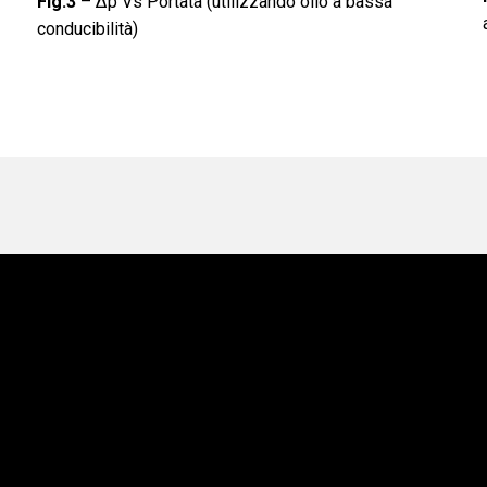
Fig.3
–
∆p Vs Portata (utilizzando olio a bassa
conducibilità)