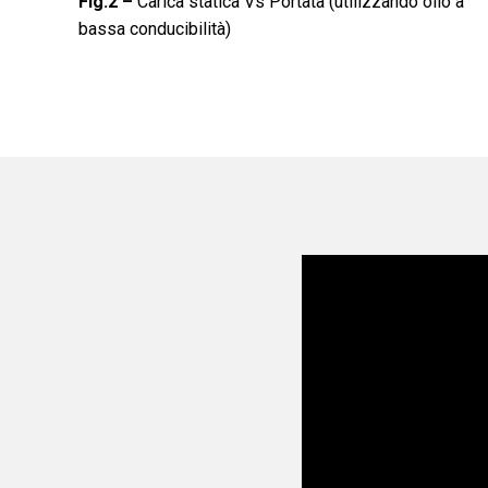
Fig.2 –
Carica statica Vs Portata (utilizzando olio a
bassa conducibilità)