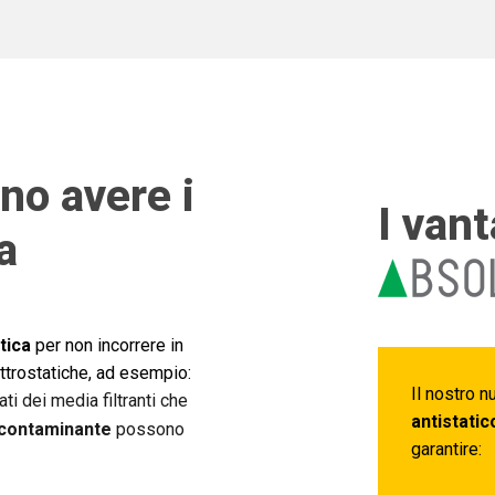
no avere i
I vant
a
tica
per non incorrere in
ttrostatiche, ad esempio:
Il nostro 
ti dei media filtranti che
antistatic
i contaminante
possono
garantire: