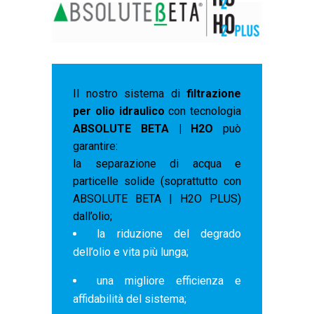
Il nostro sistema di
filtrazione
per olio idraulico
con tecnologia
ABSOLUTE BETA | H2O
può
garantire:
la separazione di acqua e
particelle solide (soprattutto con
ABSOLUTE BETA | H2O PLUS)
dall’olio;
la riduzione del degrado
dell’olio e vita più lunga;
una migliore efficienza e
affidabilità del sistema;