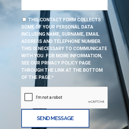
THIS CONTACT FORM COLLECTS
SOME OF YOUR PERSONAL DATA
INCLUDING NAME, SURNAME, EMAIL
ADDRESS AND TELEPHONE NUMBER.
THIS IS NECESSARY TO COMMUNICATE
WITH YOU. FOR MORE INFORMATION,
SEE OUR PRIVACY POLICY PAGE
THROUGH THE LINK AT THE BOTTOM
OF THE PAGE.*