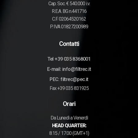
Cap. Soc. € 540.000 i.v.
R.E.A. BG n.441716
C.F. 02064520162
P. IVA 01827200989
Contatti
Tel +39 035 8368001
E-mail: info@filtrec.it
PEC: filtrec@pec.it
Fax +39 035 831925
Orari
Da Lunedì a Venerdì
HEAD QUARTER:
8.15 / 17.00 (GMT+1)