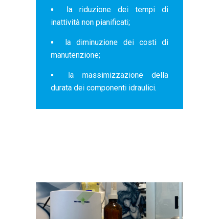
la riduzione dei tempi di
inattività non pianificati;
la diminuzione dei costi di
manutenzione;
la massimizzazione della
durata dei componenti idraulici.