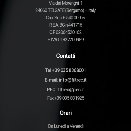
Via dei Morenghi, 1
24060 TELGATE (Bergamo) – Italy
Cap. Soc. € 540.000 i.v.
R.E.A. BG n.441716
C.F. 02064520162
P. IVA 01827200989
Contatti
Tel +39 035 8368001
E-mail: info@filtrec.it
PEC: filtrec@pec.it
Fax +39 035 831925
Orari
Da Lunedì a Venerdì