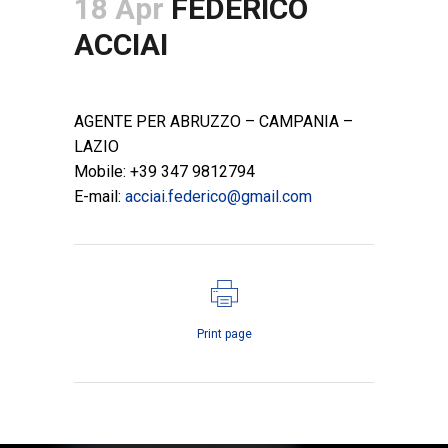
18 Apr
FEDERICO
ACCIAI
POSTED AT 14:23H
IN
LINEA IDRAULICA
,
RIVENDITORI
AGENTE PER ABRUZZO – CAMPANIA –
LAZIO
Mobile: +39 347 9812794
E-mail:
acciai.federico@gmail.com
Print page