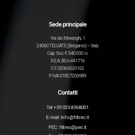
Sede principale
Via dei Morenghi, 1
24060 TELGATE (Bergamo) – Italy
Cap. Soc. € 540.000 i.v.
R.E.A. BG n.441716
C.F. 02064520162
P. IVA 01827200989
Contatti
Tel +39 035 8368001
E-mail: info@filtrec.it
PEC: filtrec@pec.it