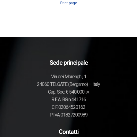
Print page
Sede principale
Via dei Morenghi, 1
24060 TELGATE (Bergamo) – Italy
Cap. Soc. € 540.000 i.v.
R.E.A. BG n.441716
C.F. 02064520162
P. IVA 01827200989
Contatti