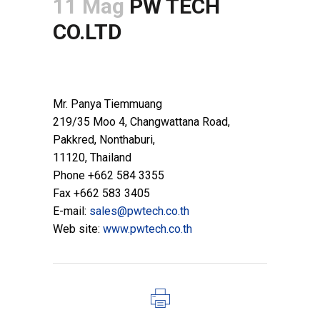
11 Mag
PW TECH
CO.LTD
POSTED AT 08:45H
IN
LINEA DI PROCESSO
,
RIVENDITORI
Mr. Panya Tiemmuang
219/35 Moo 4, Changwattana Road,
Pakkred, Nonthaburi,
11120, Thailand
Phone +662 584 3355
Fax +662 583 3405
E-mail:
sales@pwtech.co.th
Web site:
www.pwtech.co.th