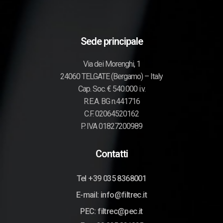
Sede principale
Via dei Morenghi, 1
24060 TELGATE (Bergamo) – Italy
Cap. Soc. € 540.000 i.v.
R.E.A. BG n.441716
C.F. 02064520162
P. IVA 01827200989
Contatti
Tel +39 035 8368001
E-mail: info@filtrec.it
PEC: filtrec@pec.it