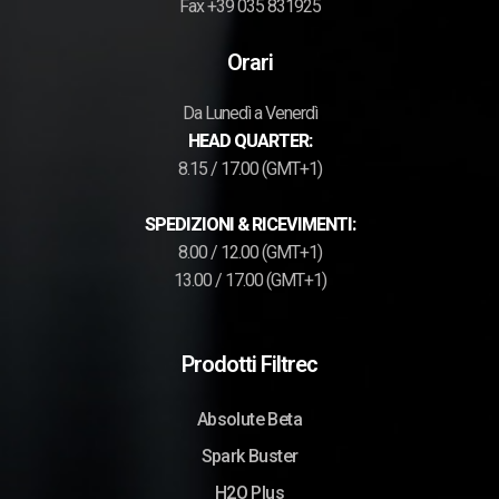
Fax +39 035 831925
Orari
Da Lunedì a Venerdì
HEAD QUARTER:
8.15 / 17.00 (GMT+1)
SPEDIZIONI & RICEVIMENTI:
8.00 / 12.00 (GMT+1)
13.00 / 17.00 (GMT+1)
Prodotti Filtrec
Absolute Beta
Spark Buster
H2O Plus