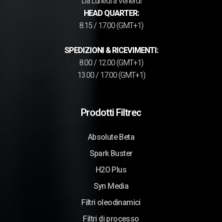
Da Lunedì a Venerdì
HEAD QUARTER:
8.15 / 17.00 (GMT+1)
SPEDIZIONI & RICEVIMENTI:
8.00 / 12.00 (GMT+1)
13.00 / 17.00 (GMT+1)
Prodotti Filtrec
Absolute Beta
Spark Buster
H2O Plus
Syn Media
Filtri oleodinamici
Filtri di processo