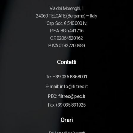
Via dei Morenghi, 1
24060 TELGATE (Bergamo) – Italy
Cap. Soc. € 540.000 i.v.
R.E.A. BG n.441716
C.F. 02064520162
P. IVA 01827200989
Contatti
Tel +39 035 8368001
E-mail: info@filtrec.it
PEC: filtrec@pec.it
Fax +39 035 831925
Orari